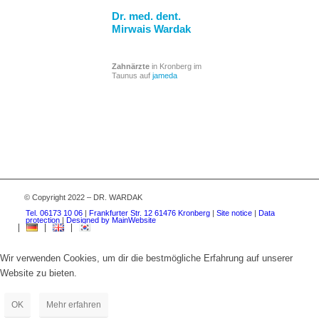
Dr. med. dent.
Mirwais Wardak
Zahnärzte
in Kronberg im
Taunus auf
jameda
© Copyright 2022 – DR. WARDAK
Tel. 06173 10 06
|
Frankfurter Str. 12 61476 Kronberg
|
Site notice
|
Data
protection
|
Designed by MainWebsite
Wir verwenden Cookies, um dir die bestmögliche Erfahrung auf unserer
Website zu bieten.
OK
Mehr erfahren