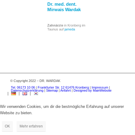
Dr. med. dent.
Mirwais Wardak
Zahnärzte
in Kronberg im
Taunus auf
jameda
© Copyright 2022 – DR. WARDAK
Tel. 06173 10 06
|
Frankfurter Str. 12 61476 Kronberg
|
Impressum
|
Datenschutzerklärung
|
Sitemap
|
Anfahrt
|
Designed by MainWebsite
Wir verwenden Cookies, um dir die bestmögliche Erfahrung auf unserer
Website zu bieten.
OK
Mehr erfahren