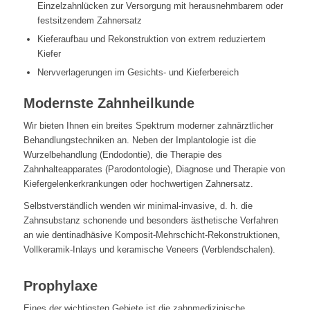
Einzelzahnlücken zur Versorgung mit herausnehmbarem oder
festsitzendem Zahnersatz
Kieferaufbau und Rekonstruktion von extrem reduziertem
Kiefer
Nervverlagerungen im Gesichts- und Kieferbereich
Modernste Zahnheilkunde
Wir bieten Ihnen ein breites Spektrum moderner zahnärztlicher
Behandlungstechniken an. Neben der Implantologie ist die
Wurzelbehandlung (Endodontie), die Therapie des
Zahnhalteapparates (Parodontologie), Diagnose und Therapie von
Kiefergelenkerkrankungen oder hochwertigen Zahnersatz.
Selbstverständlich wenden wir minimal-invasive, d. h. die
Zahnsubstanz schonende und besonders ästhetische Verfahren
an wie dentinadhäsive Komposit-Mehrschicht-Rekonstruktionen,
Vollkeramik-Inlays und keramische Veneers (Verblendschalen).
Prophylaxe
Eines der wichtigsten Gebiete ist die zahnmedizinische